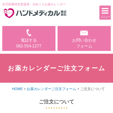
在宅医療特化型薬局・日めくりお薬カレンダー
メニュー
電話する
お問い合わせ
電話する
お問い合わせ
082-554-1277
フォーム
082-554-1277
フォーム
ホーム
事業内容
お薬カレンダーご注文フォーム
お薬カレンダー
お薬カレンダーご注文フォーム
HOME
>
お薬カレンダーご注文フォーム
>
ご注文について
会社案内
ご注文について
採用情報