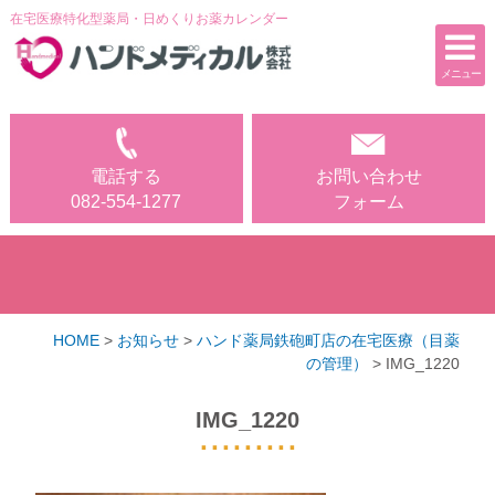
在宅医療特化型薬局・日めくりお薬カレンダー
メニュー
電話する
お問い合わせ
電話する
お問い合わせ
082-554-1277
フォーム
082-554-1277
フォーム
ホーム
事業内容
お薬カレンダー
HOME
>
お知らせ
>
ハンド薬局鉄砲町店の在宅医療（目薬
の管理）
>
IMG_1220
お薬カレンダーご注文フォーム
IMG_1220
会社案内
採用情報